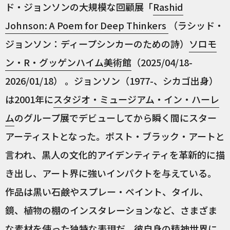
ド・ジョンソンの大規模な回顧展「
Rashid
Johnson: A Poem for Deep Thinkers
（ラシッド・
ジョンソン：ディープシンカーのための詩）
ソロモ
ン・R・グッゲンハイム美術館
（2025/04/18-
2026/01/18） 。ジョンソン（1977-、シカゴ出身）
は2001年に
スタジオ・ミュージアム・イン・ハーレ
ム
のグループ展でデビューしてから瞬く間にスター
アーティストとなった。ポスト・ブラック・アートと
言われ、黒人の文化的アイデンティティを革新的に描
き出し、アート界に強いインパクトを与えている。
作品は黒い石鹸やスプレー・ペイント、タイル、
鏡、植物の棚のインスタレーションなど、さまざま
な素材を使った独特な表現だ。彼自身の精神世界に