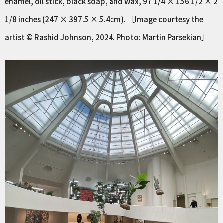
enamel, oil stick, black soap, and wax, 97 1/4 × 156 1/2 × 2
1/8 inches (247 × 397.5 × 5.4cm). ［Image courtesy the
artist © Rashid Johnson, 2024. Photo: Martin Parsekian］