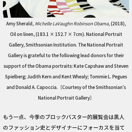
Amy Sherald,
Michelle LaVaughn Robinson Obama
, (2018),
Oil on linen, (183.1 × 152.7 × 7cm). National Portrait
Gallery, Smithsonian Institution. The National Portrait
Gallery is grateful to the following lead donors for their
support of the Obama portraits: Kate Capshaw and Steven
Spielberg; Judith Kern and Kent Whealy; Tommie L. Pegues
and Donald A. Capoccia.［Courtesy of the Smithsonian’s
National Portrait Gallery］
もう一点、今季のブロックバスター的展覧会は黒人
のファッション史とデザイナーにフォーカスを当て