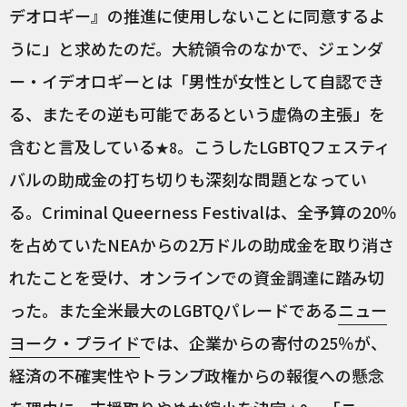
デオロギー』の推進に使用しないことに同意するよ
うに」と求めたのだ。大統領令のなかで、ジェンダ
ー・イデオロギーとは「男性が女性として自認でき
る、またその逆も可能であるという虚偽の主張」を
含むと言及している
。こうしたLGBTQフェスティ
★8
バルの助成金の打ち切りも深刻な問題となってい
る。Criminal Queerness Festivalは、全予算の20％
を占めていたNEAからの2万ドルの助成金を取り消さ
れたことを受け、オンラインでの資金調達に踏み切
った。また全米最大のLGBTQパレードである
ニュー
ヨーク・プライド
では、企業からの寄付の25％が、
経済の不確実性やトランプ政権からの報復への懸念