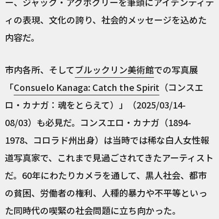
ー、ジャック・アグボグリーを筆頭にアイデンティテ
ィの表現、文化の誇り、社会的メッセージを込めた
内容だ。
市内各所、そして
ブルックリン美術館
での写真展
「
Consuelo Kanaga: Catch the Spirit
（コンスエ
ロ・カナガ：魂をとらえて）」（2025/03/14-
08/03）も必見だ。コンスエロ・カナガ（1894-
1978、コロラド州出身）は当時では稀な白人女性報
道写真家で、これまで見過ごされてきたアーティスト
だ。60年にわたりカメラを通して、黒人社会、都市
の貧困、労働者の権利、人種的暴力や不平等といっ
た同時代の喫緊の社会問題に立ち向かった。