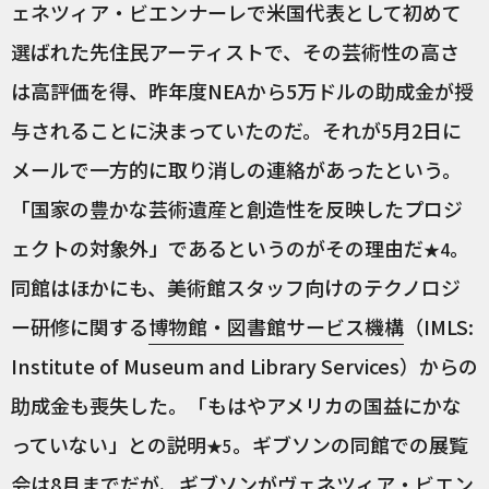
ェネツィア・ビエンナーレで米国代表として初めて
選ばれた先住民アーティストで、その芸術性の高さ
は高評価を得、昨年度NEAから5万ドルの助成金が授
与されることに決まっていたのだ。それが5月2日に
メールで一方的に取り消しの連絡があったという。
「国家の豊かな芸術遺産と創造性を反映したプロジ
ェクトの対象外」であるというのがその理由だ
。
★4
同館はほかにも、美術館スタッフ向けのテクノロジ
ー研修に関する
博物館・図書館サービス機構
（IMLS:
Institute of Museum and Library Services）からの
助成金も喪失した。「もはやアメリカの国益にかな
っていない」との説明
。ギブソンの同館での展覧
★5
会は8月までだが、ギブソンがヴェネツィア・ビエン