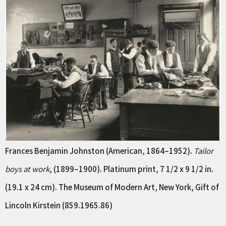
Frances Benjamin Johnston (American, 1864–1952).
Tailor
boys at work
, (1899–1900). Platinum print, 7 1/2 x 9 1/2 in.
(19.1 x 24 cm). The Museum of Modern Art, New York, Gift of
Lincoln Kirstein (859.1965.86)