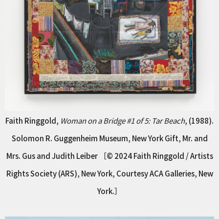
Faith Ringgold,
Woman on a Bridge #1 of 5: Tar Beach
, (1988).
Solomon R. Guggenheim Museum, New York Gift, Mr. and
Mrs. Gus and Judith Leiber ［© 2024 Faith Ringgold / Artists
Rights Society (ARS), New York, Courtesy ACA Galleries, New
York.］