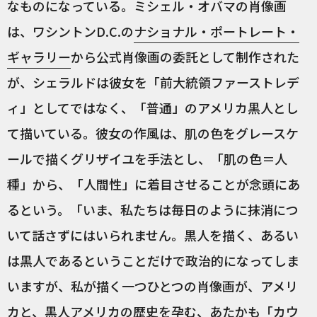
なものになっている。ミシェル・オバマの肖像画
は、ワシントンD.C.の
ナショナル・ポートレート・
ギャラリー
から公式肖像画の委託として制作された
が、シェラルドは彼女を「前大統領ファーストレデ
ィ」としてではなく、「普通」のアメリカ黒人とし
て描いている。彼女の作風は、肌の色をグレースケ
ールで描くグリザイユを手法とし、「肌の色＝人
種」から、「人間性」に着目させることが念頭にあ
るという。「いま、私たちは毎日のように抹消につ
いて話さずにはいられません。黒人を描く、あるい
は黒人であるということだけで政治的になってしま
いますが、私が描く一つひとつの肖像画が、アメリ
カと、黒人アメリカの歴史を孕む、あたかも「カウ