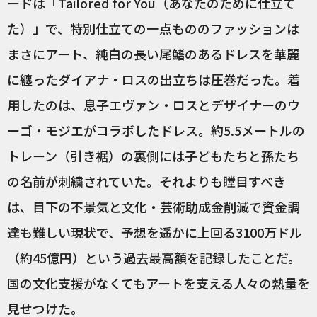
ードは「Tailored for You（あなたのために仕立て
た）」で、特別仕立ての一点もののファッションは
まさにアート、純白の長い尾鰭のあるドレスを華麗
に纏ったダイアナ・ロスの出立ちは圧巻だった。着
用したのは、息子エヴァン・ロスとデザイナーのウ
ーゴ・モジエがコラボしたドレス。約5.5メートルの
トレーン（引き裾）の裏側には子どもたちと孫たち
の名前が刺繍されていた。それよりも瞠目すべき
は、目下の不景気と文化・芸術助成金削減で資金調
達も難しい現状で、予想を遥かに上回る3100万ドル
（約45億円）という過去最高額を記録したことだ。
国の文化支援がなくてもアートを支える人々の熱量を
見せつけた。