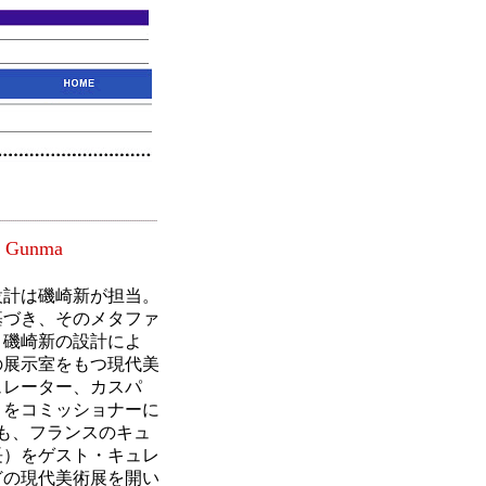
, Gunma
設計は磯崎新が担当。
基づき、そのメタファ
く磯崎新の設計によ
ルの展示室をもつ現代美
ュレーター、カスパ
）をコミッショナーに
後も、フランスのキュ
長）をゲスト・キュレ
どの現代美術展を開い