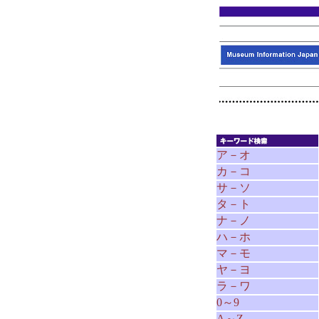
ア－オ
カ－コ
サ－ソ
タ－ト
ナ－ノ
ハ－ホ
マ－モ
ヤ－ヨ
ラ－ワ
0～9
A～Z