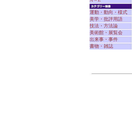
運動・動向・様式
美学・批評用語
技法・方法論
美術館・展覧会
出来事・事件
書物・雑誌