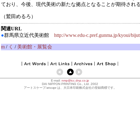
ており、今後、現代美術の新たな拠点となることが期待され
（鷲田めるろ）
関連URL
●
群馬県立近代美術館
http://www.edu-c.pref.gunma.jp/kyoui/bijut
m
/
く
/
美術館・展覧会
E-mail:
nmp@icc.dnp.co.jp
DAI NIPPON PRINTING Co., Ltd. 2002
アートスケープ/artscape は、大日本印刷株式会社の登録商標です。