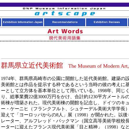
群馬県立近代美術館
The Museum of Modern Art
1974年、群馬県高崎市の公園に開館した近代美術館。建築の
美術館とは作品を提示する枠であるという当時の彼の考えに
ーとして立方体を基本単位として用いている。1998年、同じ
り、総事業費22億3000万円をかけ、合計約1230平方メート
術棟が増築された。現代美術棟の開館を記念し、ドイツのキ
ー・ケーニヒ（フランクフルト、シュテーデル美術大学学長
迎えて「ヨーロッパからの8人」展（1998）が開かれた。以
レーター、アルフレッド・パックマン（国立高等美術学校校
ーターに迎えたフランス現代美術展「目と精神」（1998）な