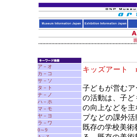
ア－オ
キッズアート
カ－コ
サ－ソ
子どもが営むア
タ－ト
ナ－ノ
の活動は、子ど
ハ－ホ
の向上などを主
マ－モ
ヤ－ヨ
プなどの課外活
ラ－ワ
既存の学校美術
0～9
A～Z