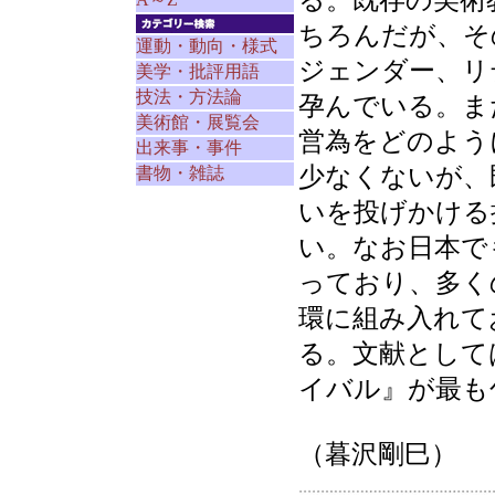
る。既存の美術
ちろんだが、そ
運動・動向・様式
ジェンダー、リ
美学・批評用語
技法・方法論
孕んでいる。ま
美術館・展覧会
営為をどのよう
出来事・事件
少なくないが、
書物・雑誌
いを投げかける
い。なお日本で
っており、多く
環に組み入れて
る。文献として
イバル』が最も
（暮沢剛巳）