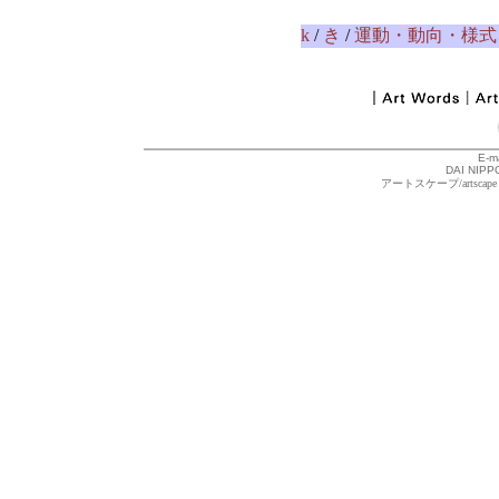
k
/
き
/
運動・動向・様式
E-m
DAI NIPPO
アートスケープ/arts