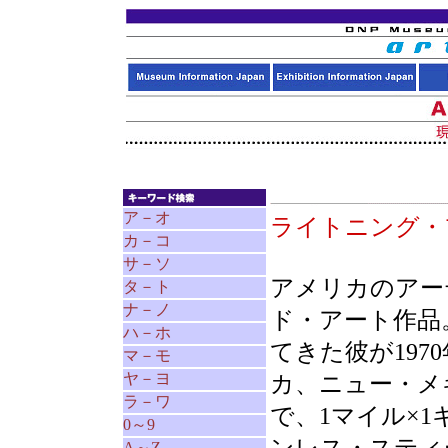
ア－オ
ライトニング
カ－コ
サ－ソ
アメリカのアー
タ－ト
ナ－ノ
ド・アート作品
ハ－ホ
てきた彼が197
マ－モ
ヤ－ヨ
カ、ニュー・メ
ラ－ワ
で、1マイル×1
0～9
A～Z