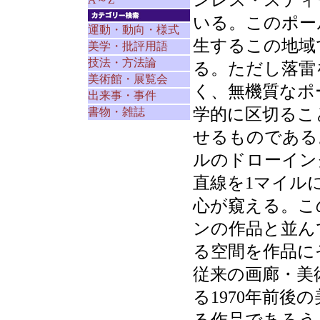
ンレス・スティ
いる。このポー
運動・動向・様式
生するこの地域
美学・批評用語
技法・方法論
る。ただし落雷
美術館・展覧会
く、無機質なポ
出来事・事件
学的に区切るこ
書物・雑誌
せるものである。
ルのドローイン
直線を1マイル
心が窺える。こ
ンの作品と並ん
る空間を作品に
従来の画廊・美
る1970年前