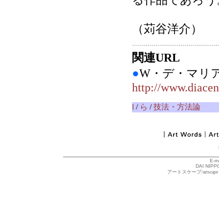
る作品であろう
（苅谷洋介）
関連URL
●
W・デ・マ
http://www.diacent
l
/
ら
/
技法・方法論
E-m
DAI NIPPO
アートスケープ/arts