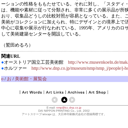
ーションの性格をももたせている。それに対し、「スタディ
は、機能や素材に従って分類され、非常に多くの展示品が所
おり、収集品どうしの比較対照が容易となっている。また、
美術がコレクションに加えられ、特にデザインとの境界上で
中心に収集や展示が行なわれている。1995年、アメリカのロ
して美術建築センターを開設している。
（鷲田めるろ）
関連URL
●
オーストリア国立工芸美術館
http://www.museenkoeln.de/mak/
●
ホルツァー
http://www.dnp.co.jp/museum/nmp/nmp_j/people/j-ho
o
/
お
/
美術館・展覧会
E-mail:
nmp@icc.dnp.co.jp
DAI NIPPON PRINTING Co., Ltd. 2002
アートスケープ/artscape は、大日本印刷株式会社の登録商標です。