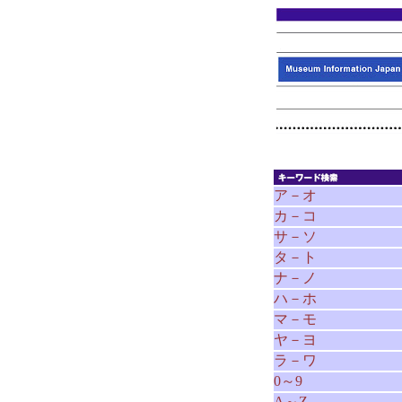
ア－オ
カ－コ
サ－ソ
タ－ト
ナ－ノ
ハ－ホ
マ－モ
ヤ－ヨ
ラ－ワ
0～9
A～Z