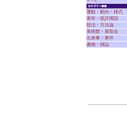
運動・動向・様式
美学・批評用語
技法・方法論
美術館・展覧会
出来事・事件
書物・雑誌