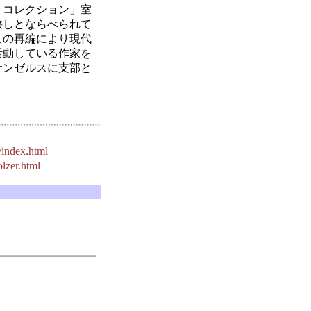
・コレクション」室
狭しとならべられて
この再編により現代
活動している作家を
サンゼルスに支部と
index.html
lzer.html