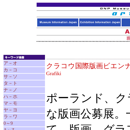
ア－オ
クラコウ国際版画ビエ
カ－コ
Grafiki
サ－ソ
タ－ト
ナ－ノ
ポーランド、ク
ハ－ホ
マ－モ
ヤ－ヨ
な版画公募展。
ラ－ワ
0～9
て、版画、グラ
A～Z