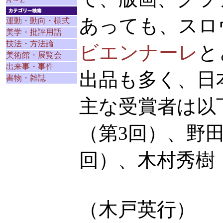
あっても、スロ
運動・動向・様式
美学・批評用語
技法・方法論
ビエンナーレ
と
美術館・展覧会
出来事・事件
出品も多く、日
書物・雑誌
主な受賞者は以
（第3回）、野田
回）、木村秀樹
（木戸英行）