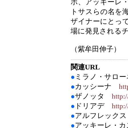
ボ、アッキーレ
トサスらの名を
ザイナーにとっ
場に発見される
（紫牟田伸子）
関連URL
●
ミラノ・サロ
●
カッシーナ
htt
●
ザノッタ
http:
●
ドリアデ
http:
●
アルフレック
●
アッキーレ・