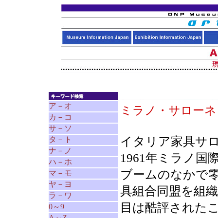
ア－オ
ミラノ・サロー
カ－コ
サ－ソ
イタリア家具サ
タ－ト
ナ－ノ
1961年ミラノ
ハ－ホ
ブームのなかで
マ－モ
ヤ－ヨ
具組合同盟を組織
ラ－ワ
目は酷評された
0～9
A～Z