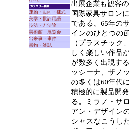
出展企業も観客の
国際家具サロン
運動・動向・様式
美学・批評用語
である。65年の
技法・方法論
インのひとつの
美術館・展覧会
出来事・事件
（プラスチック
書物・雑誌
しく楽しい作品
が数多く出現す
ッシーナ、ザノ
の多くは60年代
積極的に製品開
る。ミラノ・サ
アン・デザイン
シャスなこうし