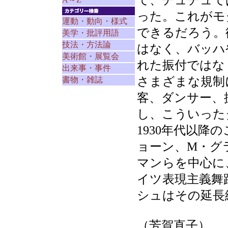
て、チュチュで
った。これがモ
運動・動向・様式
できるだろう。
美学・批評用語
技法・方法論
はなく、バッハ
美術館・展覧会
れた振付ではな
出来事・事件
さまざまな規制
書物・雑誌
客、ダンサー、
し、こういった
1930年代以降
ョーン、M・グ
マンらを中心に
イツ表現主義舞
シュはその延長
（芳賀直子）