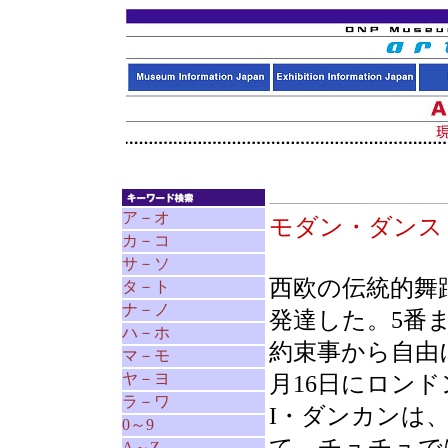
ア－オ
モダン・ダン
カ－コ
サ－ソ
西欧の伝統的舞
タ－ト
ナ－ノ
発達した。5番
ハ－ホ
約束事から自由に
マ－モ
ヤ－ヨ
月16日にロン
ラ－ワ
I・ダンカンは
0～9
A～Z