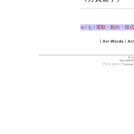
m
/
も
/
運動・動向・様
E-m
DAI NIPPO
アートスケープ/arts