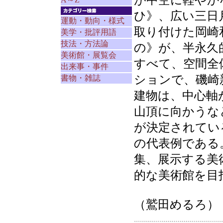
が中空に軽やか
ひ》、広い三日
運動・動向・様式
取り付けた岡崎和
美学・批評用語
技法・方法論
の》が、半永久
美術館・展覧会
すべて、空間全
出来事・事件
ションで、磯崎
書物・雑誌
建物は、中心軸
山頂に向かうな
が決定されてい
の代表例である
集、展示する美
的な美術館を目
（鷲田めるろ）