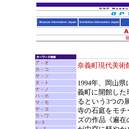
ア－オ
奈義町現代美
カ－コ
サ－ソ
1994年、岡山
タ－ト
ナ－ノ
義町に開館した
ハ－ホ
るという3つの
マ－モ
ヤ－ヨ
寺の石庭をモチ
ラ－ワ
ズの作品《遍在
0～9
A～Z