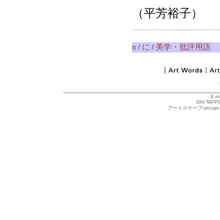
（平芳裕子）
n
/
に
/
美学・批評用語
E-m
DAI NIPPO
アートスケープ/arts