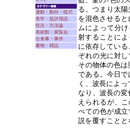
藍、菫の7色の
る。つまり太陽
運動・動向・様式
を混色させると
美学・批評用語
技法・方法論
ムによって分け
美術館・展覧会
射することによ
出来事・事件
に依存している
書物・雑誌
ぞれの光に対し
その物体の色は
である。今日で
く、波長によっ
なり、波長の変
えられるが、こ
べての色が成立
説を覆すことと