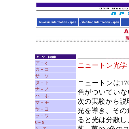
ア－オ
ニュートン光
カ－コ
サ－ソ
ニュートンは1
タ－ト
ナ－ノ
色がついていな
ハ－ホ
次の実験から説
マ－モ
ヤ－ヨ
光を導き、その
ラ－ワ
ると光は分散し
0～9
A～Z