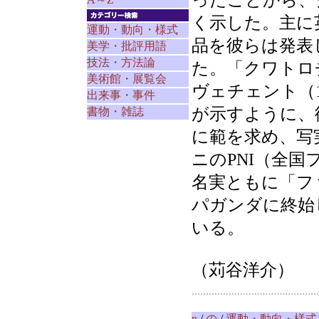
ったことから、
く示した。主に
運動・動向・様式
品を彼らは発表
美学・批評用語
技法・方法論
た。「クワトロ
美術館・展覧会
ヴェチェント（
出来事・事件
が示すように、
書物・雑誌
に範を求め、写
ニのPNI（全
名実ともに「フ
パガンダに終始
いる。
（苅谷洋介）
n
/
の
/
運動・動向・様式