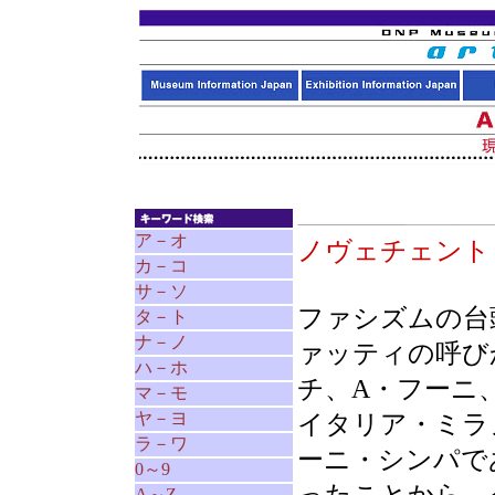
ア－オ
ノヴェチェン
カ－コ
サ－ソ
ファシズムの台
タ－ト
ナ－ノ
ァッティの呼び
ハ－ホ
チ、A・フーニ
マ－モ
ヤ－ヨ
イタリア・ミラ
ラ－ワ
ーニ・シンパで
0～9
A～Z