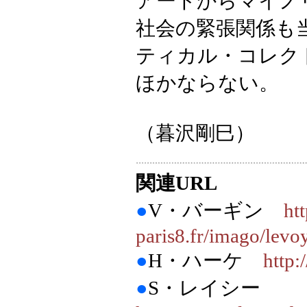
アートからマイノ
社会の緊張関係も
ティカル・コレク
ほかならない。
（暮沢剛巳）
関連URL
●
V・バーギン
ht
paris8.fr/imago/levo
●
H・ハーケ
http:
●
S・レイシー