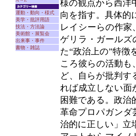
様の観点から西洋
運動・動向・様式
向を指す。具体的
美学・批評用語
レイシーらの作家
技法・方法論
美術館・展覧会
ゲリラ・ガールズ
出来事・事件
書物・雑誌
た“政治上の”特
ころ彼らの活動も
ど、自らが批判す
れば成立しない面
困難である。政治
革命プロパガンダ
治的に正しい」立