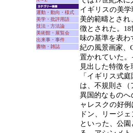
では17世紀末
イギリスの美学
運動・動向・様式
美的範疇とされ
美学・批評用語
技法・方法論
徴とされた。1
美術館・展覧会
味の基準を表わ
出来事・事件
紀の風景画家、
書物・雑誌
置かれていた。
見出した特徴を
「イギリス式庭
は、不規則さ（
異国的なものへ
ャレスクの好例
ドン、リージェ
といった、公園