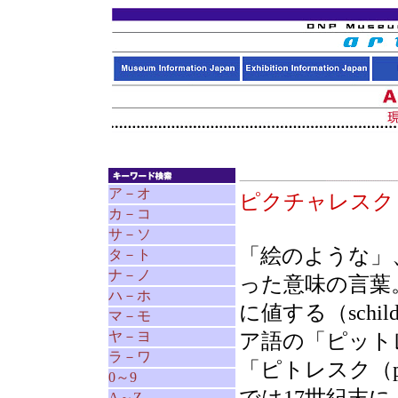
ア－オ
ピクチャレス
カ－コ
サ－ソ
「絵のような」
タ－ト
ナ－ノ
った意味の言葉
ハ－ホ
に値する（schi
マ－モ
ヤ－ヨ
ア語の「ピットレス
ラ－ワ
「ピトレスク（pi
0～9
A～Z