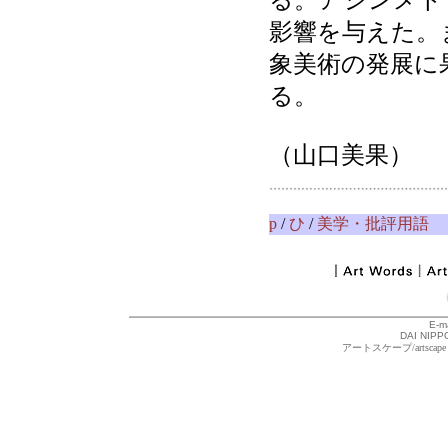
る。アシンメト
影響を与えた。
象美術の発展に
る。
（山口美果）
p
/
ひ
/
美学・批評用語
E-m
DAI NIPPO
アートスケープ/arts