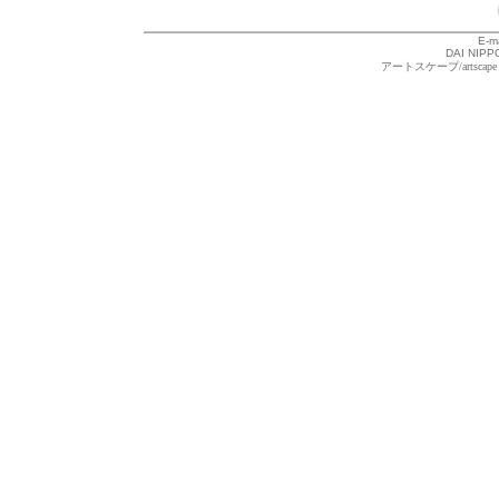
E-m
DAI NIPPO
アートスケープ/arts