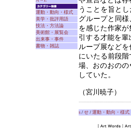
や宣言などは存
うことを旨とし
運動・動向・様式
グループと同様
美学・批評用語
技法・方法論
を感じた作家が
美術館・展覧会
引する才能を輩
出来事・事件
ループ展などを
書物・雑誌
にいたる前段階
場、おのおのの
していた。
（宮川暁子）
s
/
せ
/
運動・動向・様式