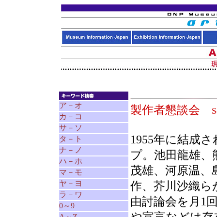
ア－オ
製作者懇談会
S
カ－コ
サ－ソ
1955年に結
タ－ト
ナ－ノ
プ。池田龍雄、
ハ－ホ
茂雄、河原温、
マ－モ
ヤ－ヨ
作、芥川沙織ら
ラ－ワ
由討論会を月1
0～9
A～Z