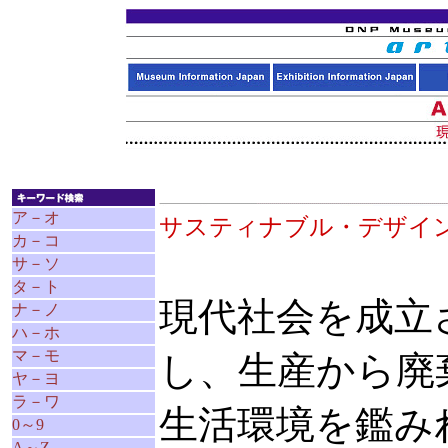
ア－オ
サスティナブル・デザ
カ－コ
サ－ソ
タ－ト
現代社会を成立
ナ－ノ
ハ－ホ
マ－モ
し、生産から廃
ヤ－ヨ
ラ－ワ
生活環境を鑑み
0～9
A～Z