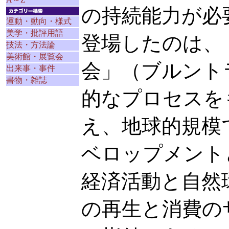
の持続能力が必
運動・動向・様式
美学・批評用語
登場したのは、 
技法・方法論
美術館・展覧会
会」（ブルント
出来事・事件
書物・雑誌
的なプロセスを
え、地球的規模
ベロップメント
経済活動と自然
の再生と消費の