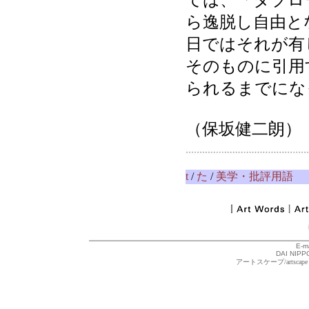
ては、「タブロ
ら逸脱し自由と
日ではそれが有
そのものに引用
られるまでにな
（保坂健二朗）
t
/
た
/
美学・批評用語
E-m
DAI NIPPO
アートスケープ/arts