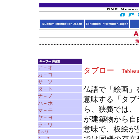
ア－オ
タブロー
Tablea
カ－コ
サ－ソ
仏語で「絵画」
タ－ト
ナ－ノ
意味する「タブラ
ハ－ホ
ら、狭義では、
マ－モ
ヤ－ヨ
が建築物から自
ラ－ワ
意味で、板絵が
0～9
A～Z