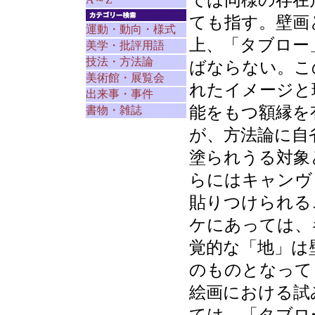
では同様の存在
ても指す。壁画
運動・動向・様式
上、「タブロー
美学・批評用語
技法・方法論
ばならない。こ
美術館・展覧会
れたイメージと
出来事・事件
能をもつ額縁を
書物・雑誌
が、方法論に自
塗られうる対象
らにはキャンヴ
貼りつけられる
ケにあっては、
覚的な「地」は
のものとなって
絵画における試