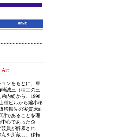
 Art
ションをもとに、東
山崎誠三（種二の三
内紛から、1998
山種ビルから縮小移
仮移転先の実質床面
不明であることを理
の中心であった企
学芸員が解雇され
0点を所蔵し、移転