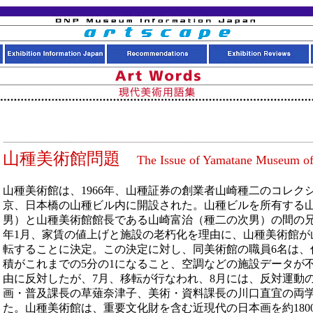
山種美術館問題
The Issue of Yamatane Museum of
山種美術館は、1966年、山種証券の創業者山崎種二のコレク
京、日本橋の山種ビル内に開設された。山種ビルを所有する
男）と山種美術館館長である山崎富治（種二の次男）の間の兄弟
年1月、家賃の値上げと施設の老朽化を理由に、山種美術館が
転することに決定。この決定に対し、同美術館の職員6名は、
積がこれまでの5分の1になること、空調などの施設データが
由に反対したが、7月、移転が行なわれ、8月には、反対運動
画・普及課長の草薙奈津子、美術・資料課長の川口直宜の両
た。山種美術館は、重要文化財を含む近現代の日本画を約180