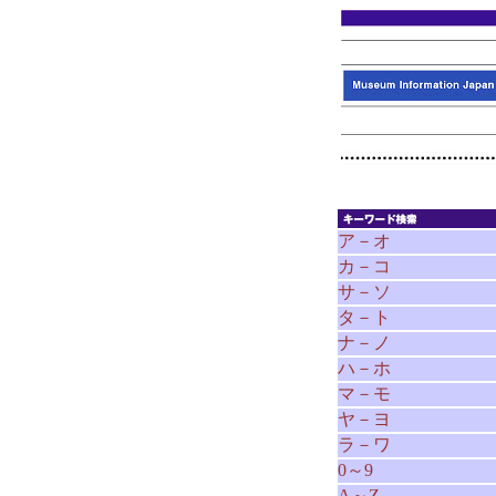
ア－オ
カ－コ
サ－ソ
タ－ト
ナ－ノ
ハ－ホ
マ－モ
ヤ－ヨ
ラ－ワ
0～9
A～Z