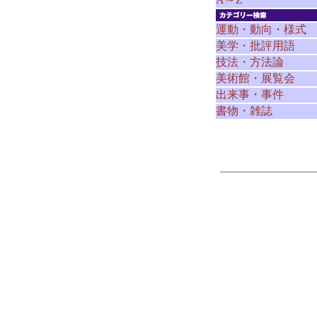
運動・動向・様式
美学・批評用語
技法・方法論
美術館・展覧会
出来事・事件
書物・雑誌