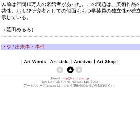
以前は年間10万人の来館者があった。この問題は、美術作品
共性、および研究者としての側面ももつ学芸員の独立性が確
示している。
（鷲田めるろ）
i
/
や
/
出来事・事件
E-mail:
nmp@icc.dnp.co.jp
DAI NIPPON PRINTING Co., Ltd. 2002
アートスケープ/artscape は、大日本印刷株式会社の登録商標です。