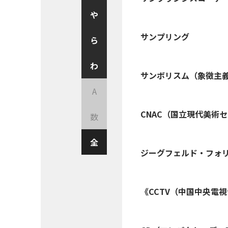
や
サンプリング
ら
わ
サンボリスム（象徴主
A
CNAC（国立現代美術
数
全
ジーグフェルド・フォ
《CCTV（中国中央電視