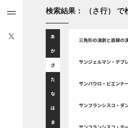
検索結果： （さ行） で
あ
三角形の演劇と直線の
か
サンジェルマン・デプ
さ
た
サンパウロ・ビエンナ
な
サンフランシスコ・ダ
は
ま
サンフランシスコ・テ