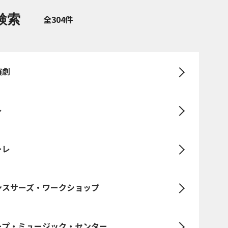
検索
全304件
演劇
レ
ーレ
ンスサーズ・ワークショップ
ープ・ミュージック・センター