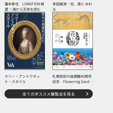
瀧本幹也 LUNATION 朔
多田美波―光、凛と ゆれ
望 －海から天体を読む
る
マリー・アントワネッ
札幌芸術の森開園40周年
ト・スタイル
記念 Flowering Garde
n 花と獣 いろとかた
ち
全てのオススメ展覧会を見る