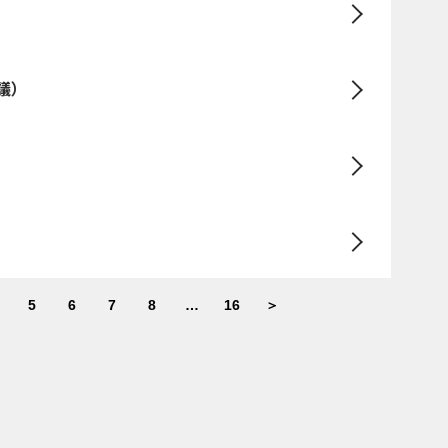
議）
5
6
7
8
…
16
＞