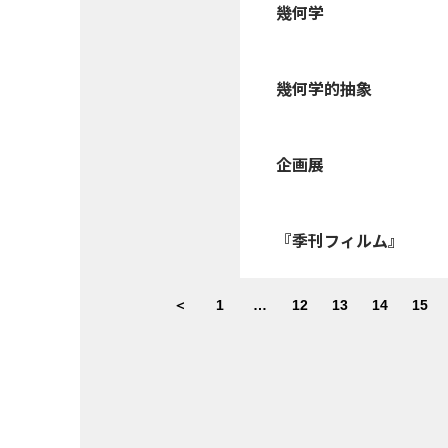
幾何学
幾何学的抽象
企画展
『季刊フィルム』
＜
1
…
12
13
14
15