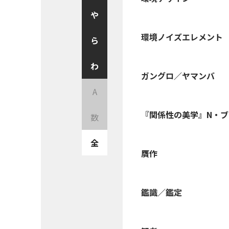
や
環境ノイズエレメント
ら
わ
ガングロ／ヤマンバ
A
『関係性の美学』N・
数
全
贋作
鑑識／鑑定