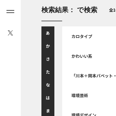
検索結果： で検索
全1
あ
カロタイプ
か
かわいい系
さ
た
「川本＋岡本パペット
な
環境芸術
は
ま
環境デザイン