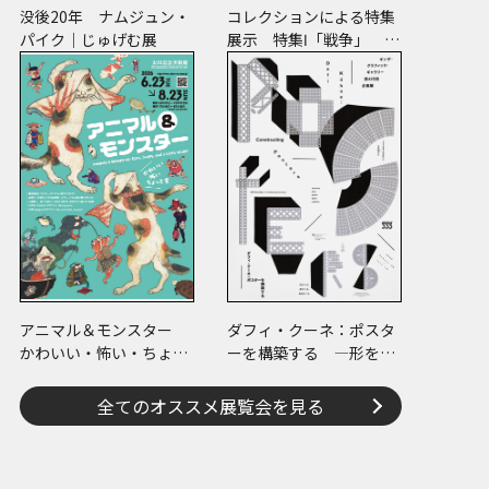
没後20年 ナムジュン・
コレクションによる特集
パイク｜じゅげむ展
展示 特集Ⅰ「戦争」 特
集Ⅱ「ヒノマル・イルミ
ネーション」
アニマル＆モンスター
ダフィ・クーネ：ポスタ
かわいい・怖い・ちょっ
ーを構築する ―形をつ
と変
くる、版をつくる、表現
をつくる―
全てのオススメ展覧会を見る