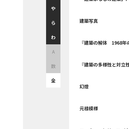
や
建築写真
ら
わ
『建築の解体 1968
A
『建築の多様性と対立
数
全
幻燈
元禄模様