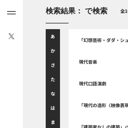
検索結果： で検索
全1
あ
「幻想芸術・ダダ・シ
か
現代音楽
さ
た
現代口語演劇
な
「現代の造形〈映像表
は
ま
「建築家なしの建築」