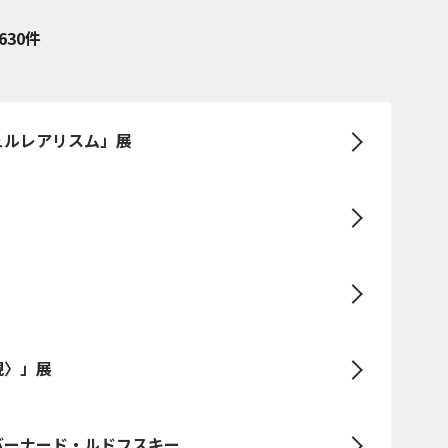
630件
ュルレアリスム」展
現〉」展
バーナード・ルドフスキー