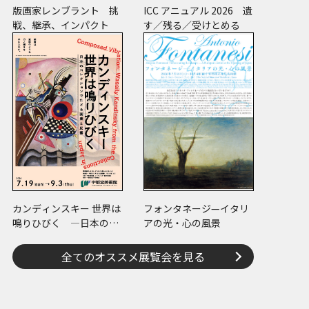
版画家レンブラント 挑
ICC アニュアル 2026 遺
戦、継承、インパクト
す／残る／受けとめる
カンディンスキー 世界は
フォンタネージ—イタリ
鳴りひびく ―日本のコ
アの光・心の風景
レクションでたどる画業
と反響―
全てのオススメ展覧会を見る