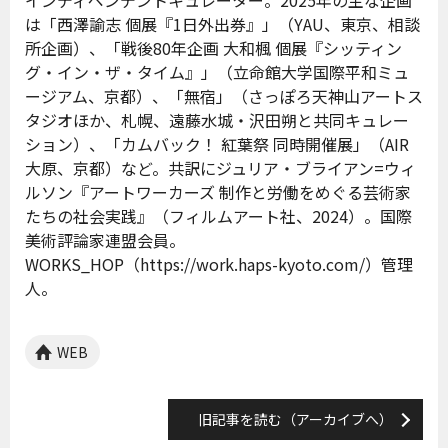
インディペンデントキュレーター。2025年の主な企画
は「西澤諭志 個展『1日外出券』」（YAU、東京、相談
所企画）、「戦後80年企画 大和楓 個展『シッティン
グ・イン・ザ・タイム』」（立命館大学国際平和ミュ
ージアム、京都）、「無宿」（さっぽろ天神山アートス
タジオほか、札幌、遠藤水城・沢田朔と共同キュレー
ション）、「カムバック！ 紅葉祭 同時開催展」（AIR
大原、京都）など。共訳にジュリア・ブライアン=ウィ
ルソン『アートワーカーズ 制作と労働をめぐる芸術家
たちの社会実践』（フィルムアート社、2024）。国際
美術評論家連盟会員。
WORKS_HOP（https://work.haps-kyoto.com/）管理
人。
WEB
旧記事を読む（アーカイブへ）