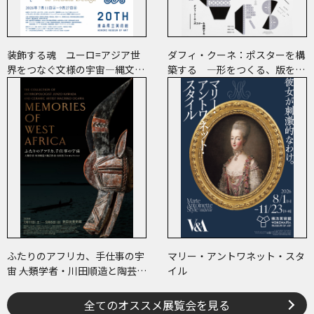
装飾する魂 ユーロ=アジア世
ダフィ・クーネ：ポスターを構
界をつなぐ文様の宇宙―縄文、
築する ―形をつくる、版をつ
ケルトから、ねぶたまで
くる、表現をつくる―
ふたりのアフリカ、手仕事の宇
マリー・アントワネット・スタ
宙 ――人類学者・川田順造と陶芸作
イル
家・小川待子のコレクション
全てのオススメ展覧会を見る