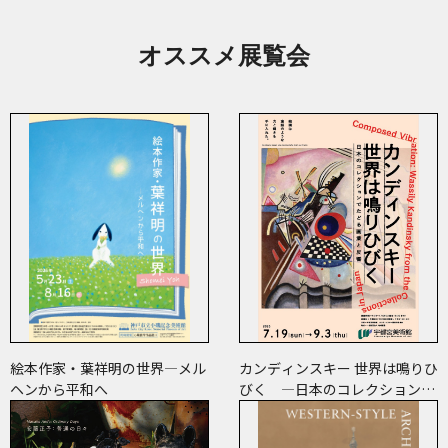
オススメ展覧会
絵本作家・葉祥明の世界―メル
カンディンスキー 世界は鳴りひ
ヘンから平和へ
びく ―日本のコレクションで
たどる画業と反響―