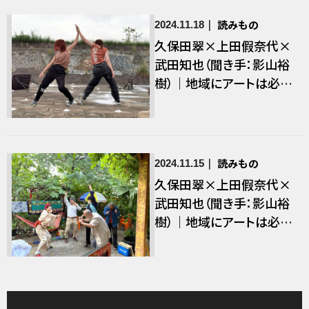
読みもの
2024.11.18
久保田翠×上田假奈代×
武田知也（聞き手：影山裕
樹）｜地域にアートは必要
か？（2）──人、まちの膠着
関係に風穴をあける「福
祉」を探る［後編］
読みもの
2024.11.15
久保田翠×上田假奈代×
武田知也（聞き手：影山裕
樹）｜地域にアートは必要
か？（2）──人、まちの膠着
関係に風穴をあける「福
祉」を探る［前編］