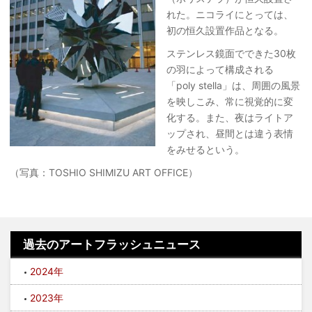
れた。ニコライにとっては、
初の恒久設置作品となる。
ステンレス鏡面でできた30枚
の羽によって構成される
「poly stella」は、周囲の風景
を映しこみ、常に視覚的に変
化する。また、夜はライトア
ップされ、昼間とは違う表情
をみせるという。
（写真：TOSHIO SHIMIZU ART OFFICE）
過去のアートフラッシュニュース
2024年
2023年