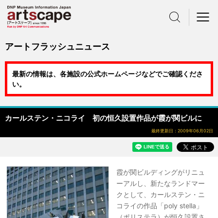
サイト内検索
メニュー
アートフラッシュニュース
最新の情報は、各施設の公式ホームページなどでご確認くださ
い。
カールステン・ニコライ 初の恒久設置作品が霞が関ビルに
最終更新日：2009年06月02日
霞が関ビルディングがリニュ
ーアルし、新たなランドマー
クとして、カールステン・ニ
コライの作品「poly stella」
（ポリステラ）が恒久設置さ