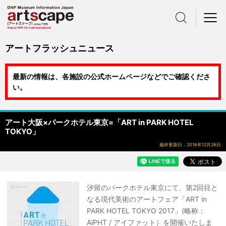
サイト内検索
メニュー
アートフラッシュニュース
最新の情報は、各施設の公式ホームページなどでご確認くださ
い。
アート大阪×パークホテル東京=「ART in PARK HOTEL
TOKYO」
最終更新日：2016年12月26日
汐留のパークホテル東京にて、第2回目と
なる現代美術のアートフェア「ART in
PARK HOTEL TOKYO 2017」(略称：
AiPHT / アイファット）を開催いたしま