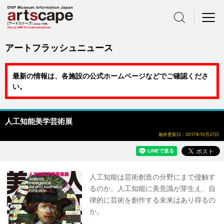
サイト内検索
メニュー
アートフラッシュニュース
最新の情報は、各施設の公式ホームページなどでご確認くださ
い。
人工知能美学芸術展
最終更新日：2017年10月27日
人工知能は芸術創造の分野にまで侵触す
るのか。人工知能に美意識が芽生え、自
律的に芸術を創作する未来はあり得るの
か。