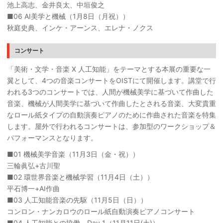
池上高志、金井良太、中垣俊之
■06 AI美学と機械（1月8日（月祝））
秋庭史典、インケ・アーンス、エレナ・ノクス
コンサート
「美術・文学・音楽 X 人工知能」をテーマとする本展の重要な一
翼として、4つの音楽コンサートをOISTにて開催します。講堂で行
われる3つのコンサートでは、人間が機械美学に基づいて作曲した
音楽、機械が人間美学に基づいて作曲したとされる音楽、大変貴重
なロール紙タイプの自動演奏ピアノのために作曲された音楽を特集
します。屋外で行われるコンサートは、参加型のワークショップ＆
パフォーマンスとなります。
■01 機械美学音楽（11月3日（金・祝））
三輪眞弘+古川聖
■02 環世界音楽と機械学習（11月4日（土））
平石博一+AI作曲
■03 人工知能音楽の先駆（11月5日（日））
コンロン・ナンカロウのロール紙自動演奏ピアノコンサート
■04 人工知能との協働 - Day 1（11月11日(土)）