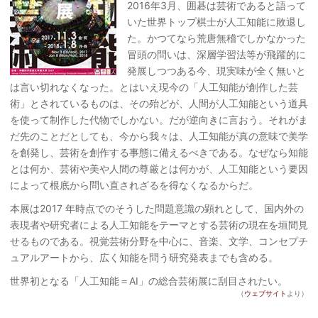
2016年3月、囲碁は芸術であると語って
いた世界トップ棋士が人工知能に敗退し
た。かつてなら荒唐無稽でしかなかった
冒頭の問いは、深層学習法等が飛躍的に
発展しつつある今、現実味が全く無いと
は言い切れなくなった。とはいえ現今の「人工知能が創作した芸
術」とされているものは、その殆どが、人間が人工知能という道具
を使って制作した代物でしかない。だが逆向きに言おう。それがま
だ先のことだとしても、今から我々は、人工知能が真の意味で美学
を創発し、芸術を創作する事態に備えるべきである。なぜなら知能
とは何か、芸術や美や人間の尊厳とは何かが、人工知能という要因
によって根底から問い直されざるを得なくなるからだ。
本展は2017 年時点でのそうした問題意識の顕れとして、国内外の
表現者や研究者による人工知能をテーマとする芸術の現在を垣間見
せるものである。視覚芸術分野を中心に、音楽、文学、コンセプチ
ュアルアートから、広く知能を問う研究発表までも含める。
世界初となる「人工知能＝AI」の総合芸術展に刮目されたい。
（
ウェブサイト
より）