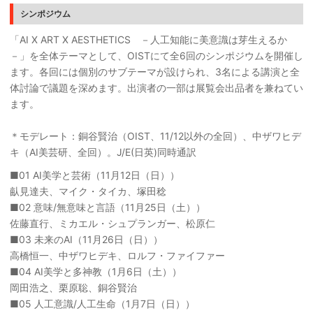
シンポジウム
「AI X ART X AESTHETICS －人工知能に美意識は芽生えるか
－」を全体テーマとして、OISTにて全6回のシンポジウムを開催し
ます。各回には個別のサブテーマが設けられ、3名による講演と全
体討論で議題を深めます。出演者の一部は展覧会出品者を兼ねてい
ます。
＊モデレート：銅谷賢治（OIST、11/12以外の全回）、中ザワヒデ
キ（AI美芸研、全回）。J/E(日英)同時通訳
■01 AI美学と芸術（11月12日（日））
畒見達夫、マイク・タイカ、塚田稔
■02 意味/無意味と言語（11月25日（土））
佐藤直行、ミカエル・シュプランガー、松原仁
■03 未来のAI（11月26日（日））
高橋恒一、中ザワヒデキ、ロルフ・ファイファー
■04 AI美学と多神教（1月6日（土））
岡田浩之、栗原聡、銅谷賢治
■05 人工意識/人工生命（1月7日（日））