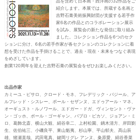
品を含めて日本画・西洋画の32作品をご
紹介します。本展では、所蔵する名画と
吉野石膏美術振興財団が支援する若手作
家6名の作品とのコラボレーション展示
を試み、展覧会の新たな発信に取り組み
ました。コレクション作品を6つのセク
ションに分け、6名の若手作家が各セクションのコレクションに着
想を受けた作品を手掛けることで、過去・現在・未来をつなぐ表現
をめざしています。
創業120周年を迎えた吉野石膏の展覧会をぜひお楽しみください。
出品作家
カミーユ・ピサロ、クロード・モネ、フレデリック・バジール、ア
ルフレッド・シスレー、ポール・セザンヌ、エドゥアール・マネ、
オーギュスト・ルノワール、エドガー・ドガ、ヴィンセント・ヴァ
ン・ゴッホ、ポール・ゴーギャン、パブロ・ピカソ、ジョアン・ミ
ロ、葛飾北斎、横山大観、絹谷幸二、上村松園、鏑木清方、岸田劉
生、佐伯祐三、小磯良平、東山魁夷、杉山寧、平山郁夫、髙山辰
雄、猪瀬直哉、武田竜真、鍵岡リグレ アンヌ、粂原愛、絹谷香菜