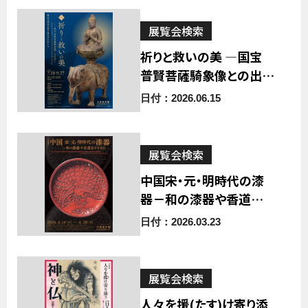
展覧会検索
祈りと救いの美 ―国宝
普賢菩薩騎象像との出会
い
日付：2026.06.15
展覧会検索
中国宋・元・明時代の漆
器－和の漆器や香道具と
ともに
日付：2026.03.23
展覧会検索
人々を援(たす)け寄り添