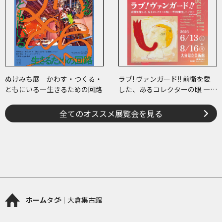
ぬけみち展 かわす・つくる・
ラブ! ヴァンガード!! 前衛を愛
ともにいる―生きるための回路
した、あるコレクターの眼 ―草
間彌生、ヘイター and more
全てのオススメ展覧会を見る
ホーム
タグ｜大倉集古館