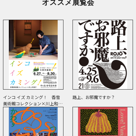
オススメ展覧会
インコ イズ カミング！ 香雪
路上、お邪魔ですか？
美術館コレクション×川上和歌
子 ～ピコ＆ピータといっしょ
に古美術鑑賞～