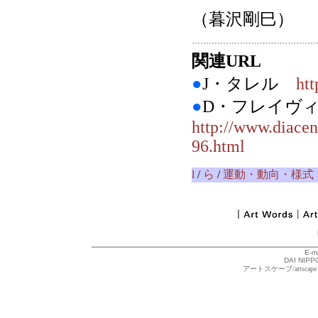
（暮沢剛巳）
関連URL
●
J・タレル
htt
●
D・フレイヴ
http://www.diacen
96.html
l
/
ら
/
運動・動向・様式
E-m
DAI NIPPO
アートスケープ/arts