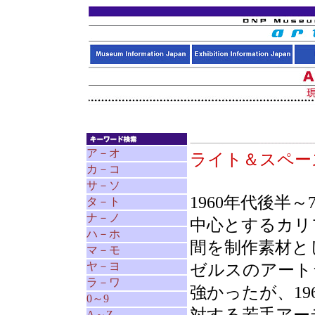
ア－オ
ライト＆スペ
カ－コ
サ－ソ
1960年代後半
タ－ト
ナ－ノ
中心とするカリ
ハ－ホ
間を制作素材と
マ－モ
ヤ－ヨ
ゼルスのアート
ラ－ワ
強かったが、1
0～9
A～Z