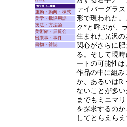
対する若手アー
ァイバーグラス
運動・動向・様式
形で現われた。
美学・批評用語
技法・方法論
ク”と呼ぶが、
美術館・展覧会
生まれた光沢の
出来事・事件
関心がさらに肥
書物・雑誌
る。そして現時
ートの可能性は
作品の中に組み
か、あるいはR
ないことが多い
までもミニマリ
を探求するのか
してとらえらえ