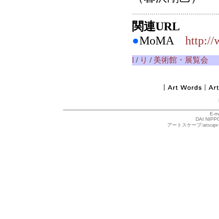
関連URL
●
MoMA
http:/
l
/
り
/
美術館・展覧会
E-m
DAI NIPPO
アートスケープ/arts