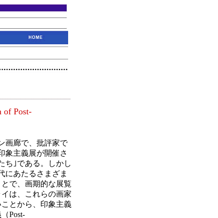
 of Post-
トン画廊で、批評家で
印象主義展が開催さ
たち｣である。しかし
代にあたるさまざま
ことで、画期的な展覧
ライは、これらの画家
いことから、印象主義
ost-