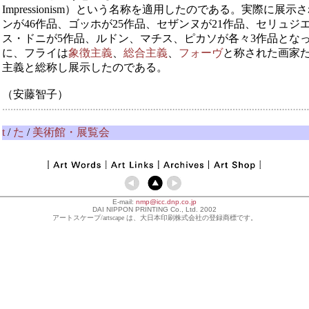
Impressionism）という名称を適用したのである。実際に展
ンが46作品、ゴッホが25作品、セザンヌが21作品、セリュジ
ス・ドニが5作品、ルドン、マチス、ピカソが各々3作品とな
に、フライは
象徴主義
、
総合主義
、
フォーヴ
と称された画家
主義と総称し展示したのである。
（安藤智子）
t
/
た
/
美術館・展覧会
E-mail:
nmp@icc.dnp.co.jp
DAI NIPPON PRINTING Co., Ltd. 2002
アートスケープ/artscape は、大日本印刷株式会社の登録商標です。