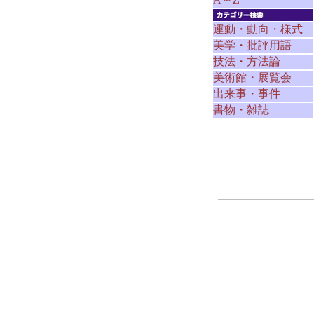
運動・動向・様式
美学・批評用語
技法・方法論
美術館・展覧会
出来事・事件
書物・雑誌