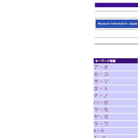
ア－オ
カ－コ
サ－ソ
タ－ト
ナ－ノ
ハ－ホ
マ－モ
ヤ－ヨ
ラ－ワ
0～9
A～Z