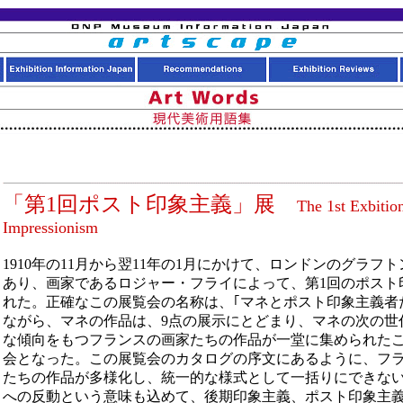
「第1回ポスト印象主義」展
The 1st Exbition
Impressionism
1910年の11月から翌11年の1月にかけて、ロンドンのグラフ
あり、画家であるロジャー・フライによって、第1回のポスト
れた。正確なこの展覧会の名称は、｢マネとポスト印象主義者
ながら、マネの作品は、9点の展示にとどまり、マネの次の世
な傾向をもつフランスの画家たちの作品が一堂に集められた
会となった。この展覧会のカタログの序文にあるように、フ
たちの作品が多様化し、統一的な様式として一括りにできな
への反動という意味も込めて、後期印象主義、ポスト印象主義（P