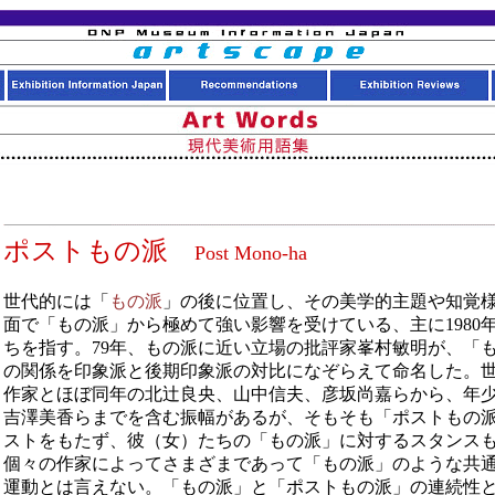
ポストもの派
Post Mono-ha
世代的には「
もの派
」の後に位置し、その美学的主題や知覚
面で「もの派」から極めて強い影響を受けている、主に1980
ちを指す。79年、もの派に近い立場の批評家峯村敏明が、「
の関係を印象派と後期印象派の対比になぞらえて命名した。
作家とほぼ同年の北辻良央、山中信夫、彦坂尚嘉らから、年
吉澤美香らまでを含む振幅があるが、そもそも「ポストもの
ストをもたず、彼（女）たちの「もの派」に対するスタンス
個々の作家によってさまざまであって「もの派」のような共
運動とは言えない。「もの派」と「ポストもの派」の連続性