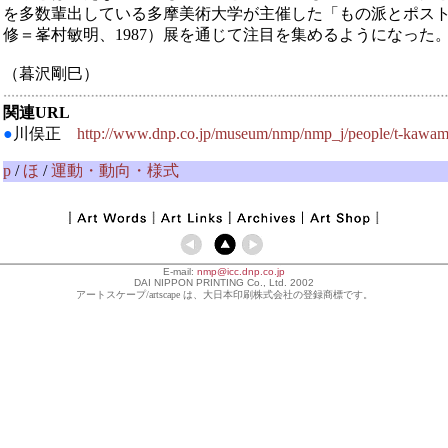
を多数輩出している多摩美術大学が主催した「もの派とポス
修＝峯村敏明、1987）展を通じて注目を集めるようになった
（暮沢剛巳）
関連URL
●
川俣正
http://www.dnp.co.jp/museum/nmp/nmp_j/people/t-kawam
p
/
ほ
/
運動・動向・様式
E-mail:
nmp@icc.dnp.co.jp
DAI NIPPON PRINTING Co., Ltd. 2002
アートスケープ/artscape は、大日本印刷株式会社の登録商標です。