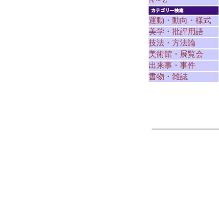
運動・動向・様式
美学・批評用語
技法・方法論
美術館・展覧会
出来事・事件
書物・雑誌