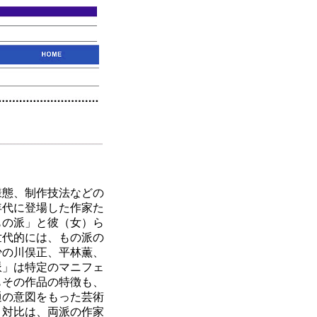
様態、制作技法などの
年代に登場した作家た
もの派」と彼（女）ら
世代的には、もの派の
少の川俣正、平林薫、
派」は特定のマニフェ
もその作品の特徴も、
通の意図をもった芸術
と対比は、両派の作家