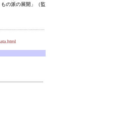
トもの派の展開」（監
。
ata.html