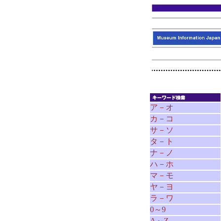
ア－オ
カ－コ
サ－ソ
タ－ト
ナ－ノ
ハ－ホ
マ－モ
ヤ－ヨ
ラ－ワ
0～9
A～Z