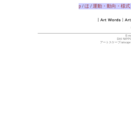
p
/
ほ
/
運動・動向・様式
E-m
DAI NIPPO
アートスケープ/arts