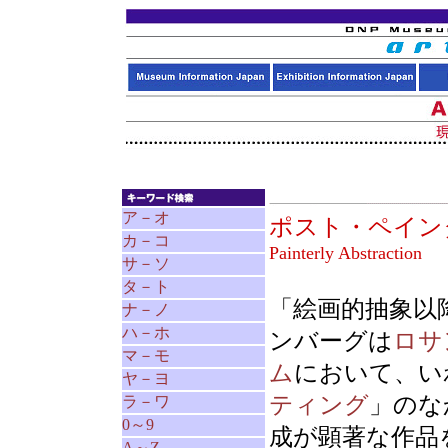
ア－オ
ポスト・ペイ
カ－コ
Painterly Abstraction
サ－ソ
タ－ト
「絵画的抽象以降
ナ－ノ
ハ－ホ
ンバーグは
ロサ
マ－モ
ム
において、い
ヤ－ヨ
ティング
」のな
ラ－ワ
0～9
成が顕著な作品
A～Z