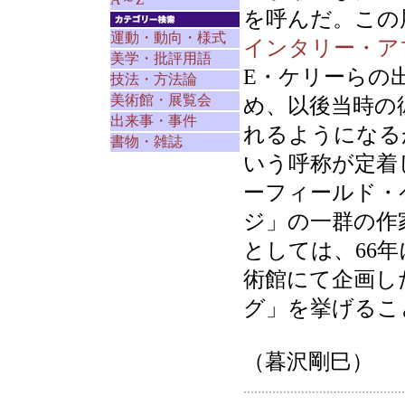
を呼んだ。この
運動・動向・様式
インタリー・ア
美学・批評用語
E・ケリーらの
技法・方法論
美術館・展覧会
め、以後当時の
出来事・事件
れるようになる
書物・雑誌
いう呼称が定着
ーフィールド・
ジ」の一群の作
としては、66
術館にて企画し
グ」を挙げるこ
（暮沢剛巳）