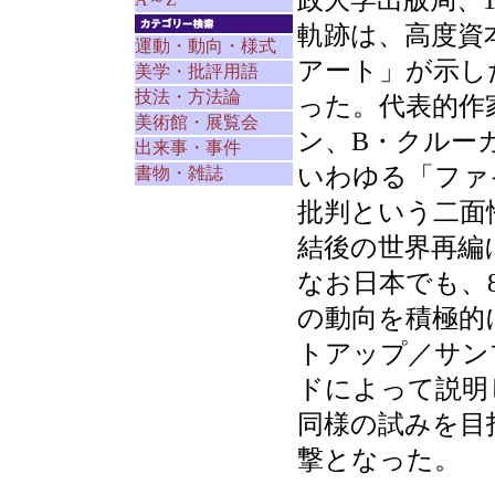
政大学出版局、1
軌跡は、高度資
運動・動向・様式
アート」が示し
美学・批評用語
技法・方法論
った。代表的作
美術館・展覧会
ン、B・クルー
出来事・事件
いわゆる「ファ
書物・雑誌
批判という二面
結後の世界再編
なお日本でも、
の動向を積極的
トアップ／サン
ドによって説明
同様の試みを目
撃となった。