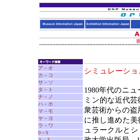
ア－オ
シミュレーシ
カ－コ
サ－ソ
1980年代の
タ－ト
ナ－ノ
ミン的な近代芸
ハ－ホ
衆芸術からの盗
マ－モ
ヤ－ヨ
に推し進めた美
ラ－ワ
ュラークルとシ
0～9
A～Z