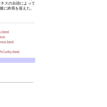
ナチスの台頭によって
後に終焉を迎えた。
o.html
eton
rnst.html
7/AGorky.html