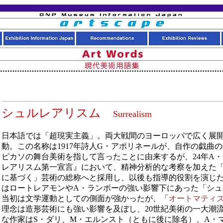
シュルレアリスム
Surrealism
日本語では「超現実主義」。両大戦間のヨーロッパで広く展
動。この名称は1917年詩人G・アポリネールが、自作の戯曲
ピカソの舞台美術を指して言ったことに由来するが、24年A
レアリスム第一宣言』において、精神分析的な考察を加えた
に基づく」芸術の総称へと採用し、以後も指導的役割を演じ
はロートレアモンやA・ランボーの強い影響下にあった「シュ
当初は文学運動としての側面が強かったが、「
オートマティ
理念は造形芸術にも強い影響を及ぼし、20世紀美術の一大潮
な作家はS・ダリ、M・エルンスト（ともに後に除名）、A・