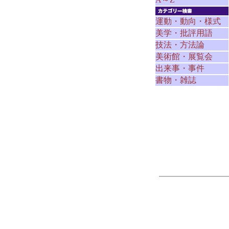
運動・動向・様式
美学・批評用語
技法・方法論
美術館・展覧会
出来事・事件
書物・雑誌