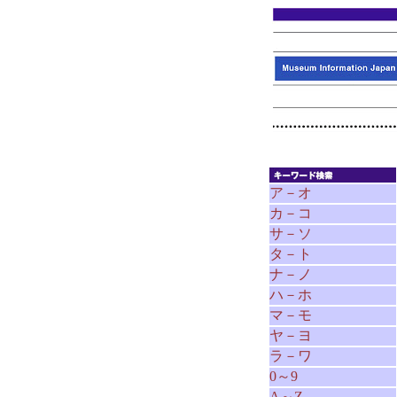
ア－オ
カ－コ
サ－ソ
タ－ト
ナ－ノ
ハ－ホ
マ－モ
ヤ－ヨ
ラ－ワ
0～9
A～Z