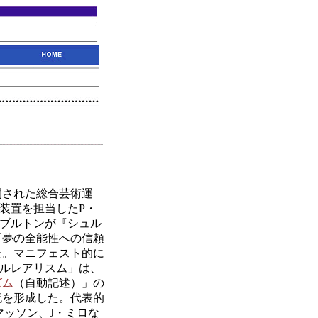
開された総合芸術運
の装置を担当したP・
・ブルトンが『シュル
「夢の全能性への信頼
た。マニフェスト的に
ルレアリスム」は、
ズム
（自動記述）」の
流を形成した。代表的
マッソン、J・ミロな