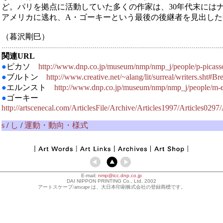
ど。パリを拠点に活動していた多くの作家は、30年代末には
アメリカに逃れ、A・ゴーキーという最後の後継者を見出した
（暮沢剛巳）
関連URL
●
ピカソ
http://www.dnp.co.jp/museum/nmp/nmp_j/people/p-picass
●
ブルトン
http://www.creative.net/~alang/lit/surreal/writers.sht#Br
●
エルンスト
http://www.dnp.co.jp/museum/nmp/nmp_j/people/m-e
●
ゴーキー
http://artscenecal.com/ArticlesFile/Archive/Articles1997/Articles029
s
/
し
/
運動・動向・様式
E-mail:
nmp@icc.dnp.co.jp
DAI NIPPON PRINTING Co., Ltd. 2002
アートスケープ/artscape は、大日本印刷株式会社の登録商標です。