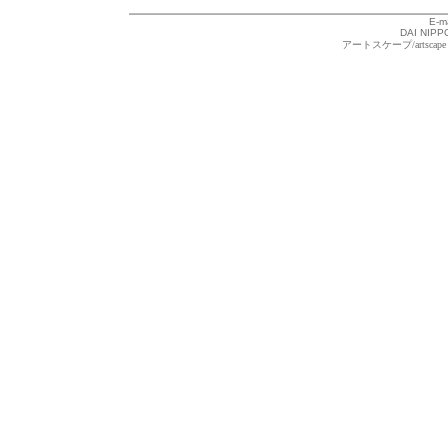
E-m
DAI NIPPO
アートスケープ/arts