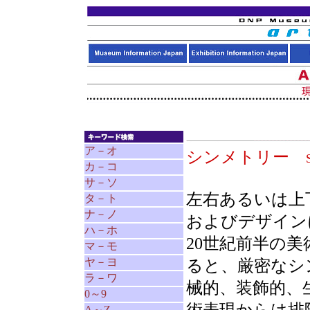
ア－オ
シンメトリー
カ－コ
サ－ソ
左右あるいは上
タ－ト
ナ－ノ
およびデザイン
ハ－ホ
20世紀前半の
マ－モ
ヤ－ヨ
ると、厳密なシ
ラ－ワ
械的、装飾的、
0～9
A～Z