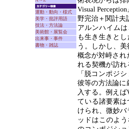
術表現からは排除
Visual Perc
運動・動向・様式
野完治＋関計夫訳
美学・批評用語
技法・方法論
アルンハイムは
美術館・展覧会
も生き生きとし
出来事・事件
う。しかし、美
書物・雑誌
概念が対峙され
れる契機が訪れ
「脱コンポジシ
彼等の方法論に
入する。例えば
ている諸要素は
けられ、微妙バ
ッドはこのよう