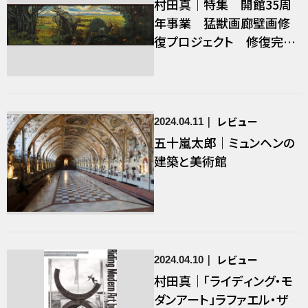
村田真｜特集 開館35周
年事業 猛獣画廊壁画修
復プロジェクト 修復完了
報告展
レビュー
2024.04.11
五十嵐太郎｜ミュンヘンの
建築と美術館
レビュー
2024.04.10
村田真｜「ライディング・モ
ダンアート」ラファエル・ザ