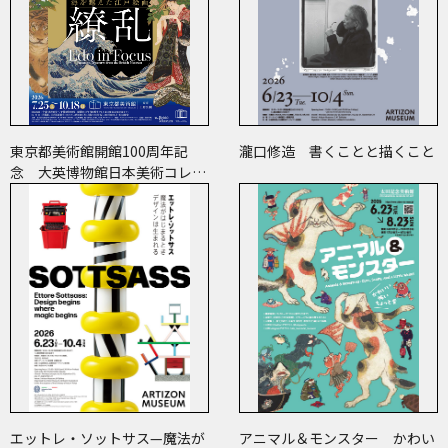
東京都美術館開館100周年記
瀧口修造 書くことと描くこと
念 大英博物館日本美術コレク
ション 百花繚乱～海を越えた
江戸絵画
エットレ・ソットサス—魔法が
アニマル＆モンスター かわい