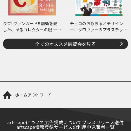
ラブ! ヴァンガード!! 前衛を愛
チェコのおもちゃとデザイン
した、あるコレクターの眼 ―草
―ニクロヴァーのプラスチッ
間彌生、ヘイター and more
ク・トイから現代作家のアート
まで―
全てのオススメ展覧会を見る
ホーム
アートワード
artscapeについて
広告掲載について
プレスリリース送付
artscape情報登録サービスの利用申込
著者一覧