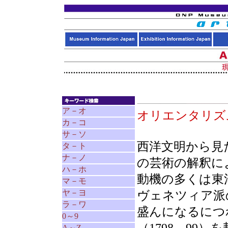
ア－オ
オリエンタリ
カ－コ
サ－ソ
西洋文明から見
タ－ト
ナ－ノ
の芸術の解釈に
ハ－ホ
動機の多くは東
マ－モ
ヤ－ヨ
ヴェネツィア派
ラ－ワ
盛んになるにつ
0～9
A～Z