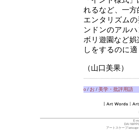
「インド様式」
れるなど、一方
エンタリズムの
ンドンのアルハ
ボリ遊園など娯
しをするのに適
（山口美果）
o
/
お
/
美学・批評用語
E-m
DAI NIPPO
アートスケープ/arts