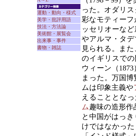
（1798－99
った。オダリス
運動・動向・様式
彩なモティーフ
美学・批評用語
技法・方法論
ッセリオーなど
美術館・展覧会
やアルマ・タデ
出来事・事件
見られる。また
書物・雑誌
のイギリスでの
ウィーン（18
まった。万国博
ムは印象主義や
えることとなっ
ム
趣味の造形作
と中国がはっき
けではなかった