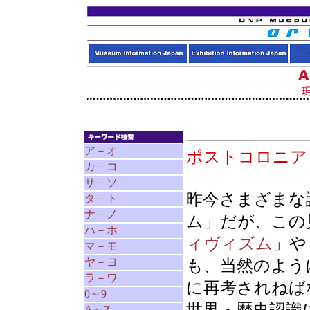
ア－オ
ポストコロニ
カ－コ
サ－ソ
昨今さまざまな
タ－ト
ナ－ノ
ム」だが、この
ハ－ホ
ィヴィズム
」や
マ－モ
ヤ－ヨ
も、当然のよう
ラ－ワ
に再考されねば
0～9
A～Z