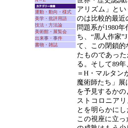
世界・歴史認識
アリズム」とい
運動・動向・様式
のは比較的最近
美学・批評用語
技法・方法論
問題系が198
美術館・展覧会
ち、“黒人作家
出来事・事件
て、この閉鎖的
書物・雑誌
たものであった
る。そして89年
＝H・マルタン
魔術師たち」展
を予見するかの
ストコロニアリ
とを明らかにし
この視座に立っ