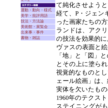
て純化させようと
運動・動向・様式
経て、P・ジェン
美学・批評用語
った画家たちの方
技法・方法論
美術館・展覧会
ランドは、アクリ
出来事・事件
の技法を効果的に
書物・雑誌
ヴァスの表面と絵
「地」と「図」と
とその上に塗られ
視覚的なものとし
ェール絵画」は、
実体を欠いたもの
1960年のテクスト「
ステイニングがも