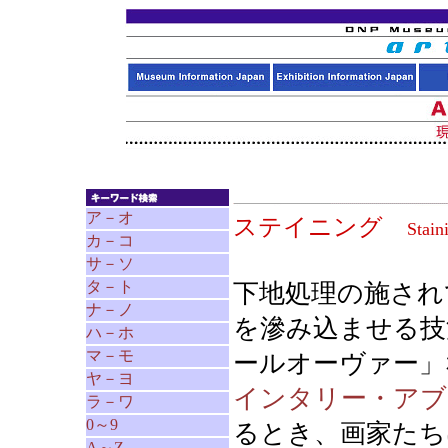
ア－オ
ステイニング
Stain
カ－コ
サ－ソ
タ－ト
下地処理の施され
ナ－ノ
を滲み込ませる技
ハ－ホ
マ－モ
ールオーヴァー」
ヤ－ヨ
インタリー・アブ
ラ－ワ
0～9
るとき、画家たち
A～Z