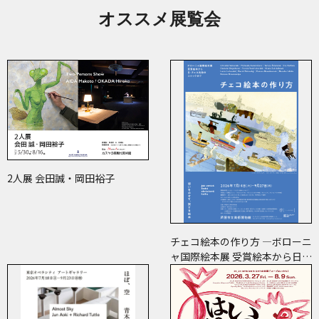
オススメ展覧会
2人展 会田誠・岡田裕子
チェコ絵本の作り方 ―ボローニ
ャ国際絵本展 受賞絵本から日･
チェコ共作のコミックまで―