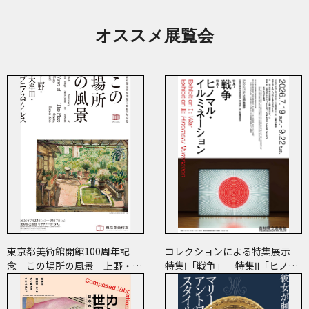
オススメ展覧会
東京都美術館開館100周年記
コレクションによる特集展示
念 この場所の風景―上野・大
特集Ⅰ「戦争」 特集Ⅱ「ヒノマ
牟田・ブエノスアイレス
ル・イルミネーション」