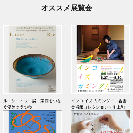
オススメ展覧会
ルーシー・リー展―東西をつな
インコ イズ カミング！ 香雪
ぐ優美のうつわ―
美術館コレクション×川上和歌
子 ～ピコ＆ピータといっしょ
に古美術鑑賞～