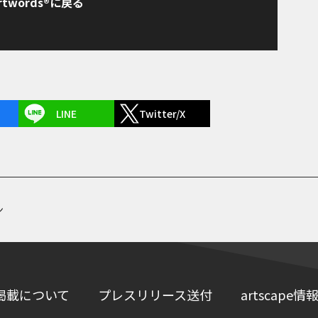
rtwords®に戻る
LINE
Twitter/X
ン
掲載について
プレスリリース送付
artscap