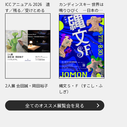
ICC アニュアル 2026 遺
カンディンスキー 世界は
す／残る／受けとめる
鳴りひびく ―日本のコ
レクションでたどる画業
と反響―
2人展 会田誠・岡田裕子
縄文Ｓ・Ｆ（すこし・ふ
しぎ）
全てのオススメ展覧会を見る