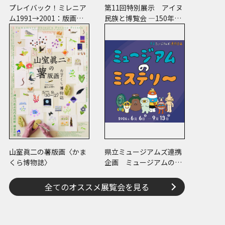
プレイバック！ミレニア
第11回特別展示 アイヌ
ム1991→2001：版画が
民族と博覧会 ―150年の
／版画で越えた境界
経験―
山室眞二の薯版画〈かま
県立ミュージアムズ連携
くら博物誌〉
企画 ミュージアムのミ
ステリー
全てのオススメ展覧会を見る