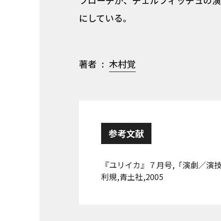
プローチが、チェルフィッチュの演
にしている。
著者
木村覚
参考文献
『ユリイカ』７月号,「演劇／演
利規,青土社,2005