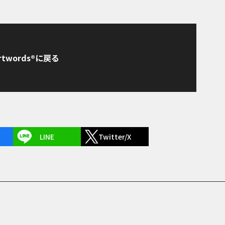
rtwords®に戻る
LINE
Twitter/X