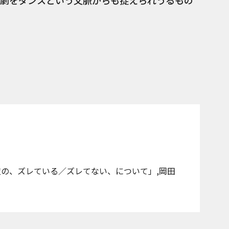
劇をダンスという文脈からも捉えられうるもの
技の、ズレている／ズレてない、について」,岡田