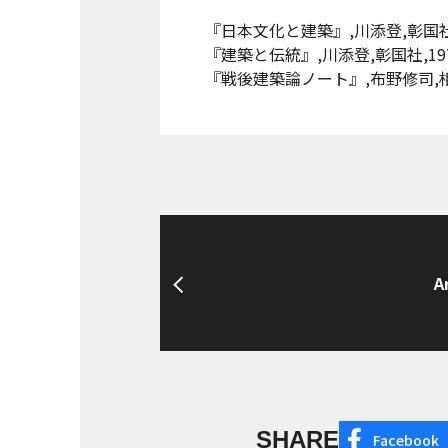
『日本文化と建築』,川添登,彰国社,
『建築と伝統』,川添登,彰国社,19
『戦後建築論ノート』,布野修司,相
A
SHARE
Facebook