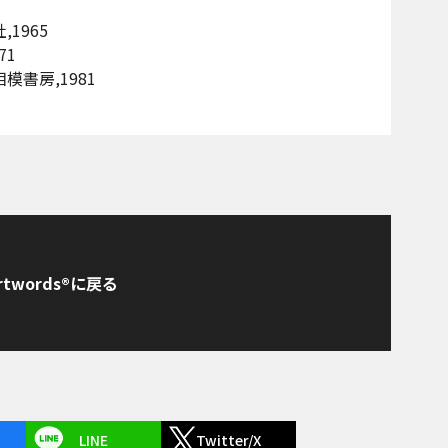
1965
71
模書房,1981
rtwords®に戻る
LINE
Twitter/X