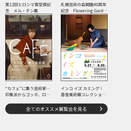
第12回ヒロシマ賞受賞記
札幌芸術の森開園40周年
念 メル・チン展
記念 Flowering Garde
n 花と獣 いろとかた
ち
“カフェ”に集う芸術家―
インコ イズ カミング！
印象派からゴッホ、ロー
香雪美術館コレクション
トレック、ピカソまで
×川上和歌子 ～ピコ＆
ピータといっしょに古美
全てのオススメ展覧会を見る
術鑑賞～