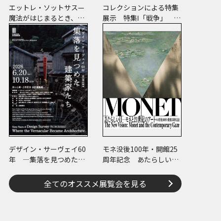
エットレ・ソットサス—
コレクションによる特集
魔法がはじまるとき、デ
展示 特集Ⅰ「戦争」 特
ザインは生まれる
集Ⅱ「ヒノマル・イルミ
ネーション」
デザイン・サーヴェイ60
モネ没後100年・開館25
年 ―集落を見つめた建
周年記念 あたらしい目
築家たち
― モネと21世紀のアート
全てのオススメ展覧会を見る