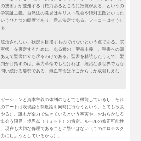
めの技術」が並走する（権力あるところに抵抗がある、というの
科学実証主義、自然法の発見はキリスト教会や絶対王政といった
というひとつの態度であり、意志決定である。フーコーはそうし
する。
く統治されない」状況を目指すものではないという点である。宗
贖宥状」を否定するために、ある種の「聖書主義」、聖書への回
、あえて聖書に立ち戻るわけである。聖書を精読したうえで、聖
批判が目指すのは、暴力革命でもなければ、統治なき世界でもな
と問い続ける姿勢である。無血革命はそこからしか成就しえな
リゼーションと資本主義の体制のもとでも機能しているし、それ
種のアートは表現論と制度論を同時に行なうという、とても欲張
、やる）。誰もが全力で生きているという事実や、おおらかなる
で出会う限界＝境界点（リミット）の肯定。ルールの修正可能性
し、現在も大切な倫理であることに疑いはない（このグロテスク
動力にしようとしているから）。