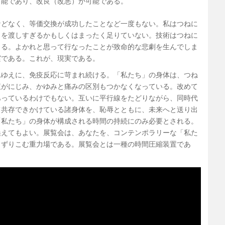
可能であり、改良（改悪）が可能である。
などなく、等価交換が成功したことなど一度もない。私はつねに
くを渡しすぎるかもしくはまったく足りていない。技術はつねに
うる。よかれと思って行なったことが致命的な悲劇を生んでしま
実である。これが、現実である。
れゆえに、免疫反応に苛まれ続ける。「私たち」の身体は、つね
液がにじみ、かゆみと痛みの区別もつかなくなっている。改めて
あっているわけでもない。互いに平行線をたどりながら、同時代
て共存できかけている諸身体を、恥辱とともに、未来へと送り出
「私たち」の身体が構成される時間の持続にのみ必要とされる。
換えてもよい。展覧会は、あなたを、コンテンポラリーな「私た
きずりこむ重力場である。展覧会とは一種の時間圧縮装置であ