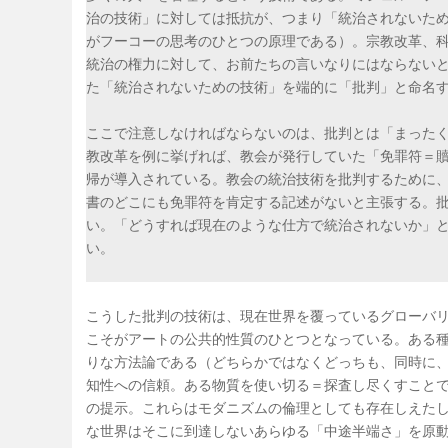
治の技術」に対しては抵抗が、つまり「統治されないた
がフーコーの思考のひとつの原理である）。宗教改革、
統治の権力に対して、お前たちの言いなりにはならない
た「統治されないための技術」を端的に「批判」と命名
ここで注意しなければならないのは、批判とは「まった
教改革を例に挙げれば、教会が発行していた「免罪符＝
帰が導入されている。教会の統治技術を批判するために
書のどこにも免罪符を肯定する記述がないと主張する。
い。「どうすれば現在のような仕方で統治されないか」
い。
こうした批判の技術は、現在世界を覆っているグローバ
こそがアートの公共的性質のひとつとなっている。ある
りな方法論である（どちらかではなくどっちも、同時に
知性への信頼。ある物質を使い切る＝探査し尽くすこと
の提示。これらはモダニズムの倫理としても存在しえた
な世界はそこに到達しないあらゆる「中途半端さ」を原