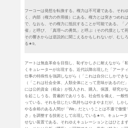
フーコーは発想を転換する。権力は不可避である。それ
く、内部（権力の作用後）にある。権力とは突きつめれ
で、なおも、その権力に抵抗することが可能である。「
省」と呼び、「真理への勇気」と呼ぶ（その代償として
その響きからは逆説的に聞こえるかもしれないが、むし
る
。
★9
アートは無血革命を目指し、恥ずかしさに耐えながら「
くキュレーターが出現する。近代以降出現した「アーテ
仕事の特殊性を強調しながら（「これは自分にしかでき
（「これは社会全体、人類全体にとって意味があるのだ
には公的資金（税金）が投入され、購入、保護、研究が
を起こしうる。普遍的でありうる。社会性を備え、一般
っている。それを信じたい気持ちはやまやまだが、しか
やる余裕のある人間が「We」だということは不遜で傲慢
さ」を調整する技術として出現している
。キュレータ
★11
せない装置である。それゆえキュレーションとはひとま