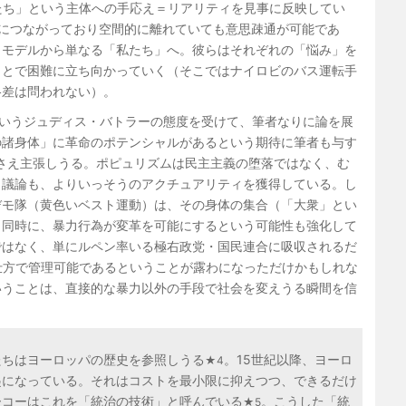
たち」という主体への手応え＝リアリティを見事に反映してい
につながっており空間的に離れていても意思疎通が可能であ
うモデルから単なる「私たち」へ。彼らはそれぞれの「悩み」を
ことで困難に立ち向かっていく（そこではナイロビのバス運転手
格差は問われない）。
というジュディス・バトラーの態度を受けて、筆者なりに論を展
の諸身体」に革命のポテンシャルがあるという期待に筆者も与す
さえ主張しうる。ポピュリズムは民主主義の堕落ではなく、む
う議論も、よりいっそうのアクチュアリティを獲得している。し
デモ隊（黄色いベスト運動）は、その身体の集合（「大衆」とい
と同時に、暴力行為が変革を可能にするという可能性も強化して
ではなく、単にルペン率いる極右政党・国民連合に吸収されるだ
仕方で管理可能であるということが露わになっただけかもしれな
いうことは、直接的な暴力以外の手段で社会を変えうる瞬間を信
たちはヨーロッパの歴史を参照しうる
。15世紀以降、ヨーロ
★4
起になっている。それはコストを最小限に抑えつつ、できるだけ
ーコーはこれを「統治の技術」と呼んでいる
。こうした「統
★5