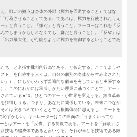
ゆえ、戦いの拠点は身体の外部（権力を回避すること）ではな
ば「行為させること」である。であれば、権力を行使されたうえ
ノー」と言うこと。「嫌だ」と言うこと。フーコーはこれを「反
死んでしまうかもしれなくても、嫌だと言うこと）。「反省」は
ろ「出力最大化」が可能なように権力を制御するということであ
私たち」と名指す批判的行為である、と仮定する。ここでようや
ィスト」を自称する人々は、自分の個別の身体から生み出された
ない」）、にもかかわらず普遍的な価値を有していると主張する
」）。このにわかには承服しがたい理屈に基づくことで、アート
なされている
。ひとつのアートが世界を変えうる。無血革命
★10
性を獲得しうる。つまり、あなたに関係している。未来につなが
しそれは突きつめていくととても根拠薄弱に思えるし、アートを
で恥ずかしい。キュレーターはこの当面の「うまくいってな
ーとはアートを「反省」する制度である。アートを「解放」さ
ず諸技術の編成体であると言いうる。それが単なる技術である限