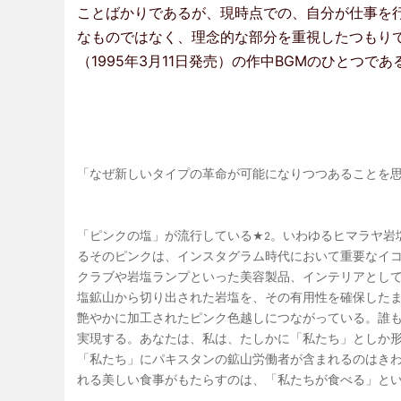
ことばかりであるが、現時点での、自分が仕事を
なものではなく、理念的な部分を重視したつもり
（1995年3月11日発売）の作中BGMのひとつであ
「なぜ新しいタイプの革命が可能になりつつあることを
「ピンクの塩」が流行している
。いわゆるヒマラヤ岩
★2
るそのピンクは、インスタグラム時代において重要なイ
クラブや岩塩ランプといった美容製品、インテリアとし
塩鉱山から切り出された岩塩を、その有用性を確保した
艶やかに加工されたピンク色越しにつながっている。誰
実現する。あなたは、私は、たしかに「私たち」としか
「私たち」にパキスタンの鉱山労働者が含まれるのはき
れる美しい食事がもたらすのは、「私たちが食べる」と