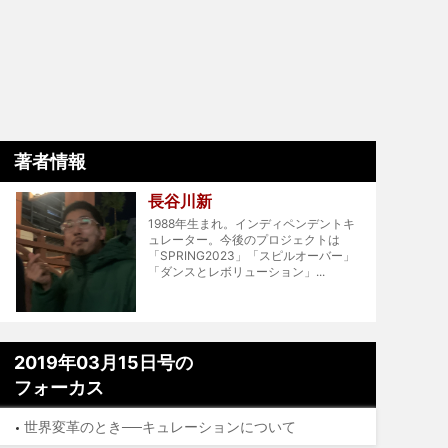
著者情報
長谷川新
1988年生まれ。インディペンデントキ
ュレーター。今後のプロジェクトは
「SPRING2023」「スピルオーバー」
「ダンスとレボリューション」...
2019年03月15日号の
フォーカス
世界変革のとき──キュレーションについて