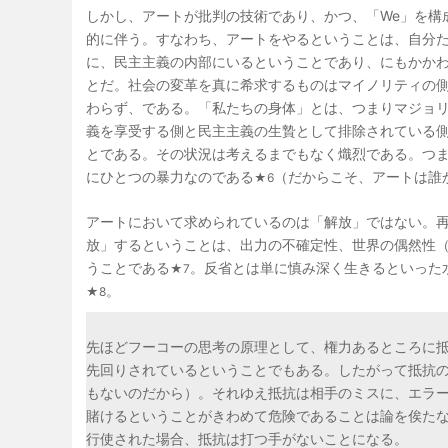
しかし、アートが批判の技術であり、かつ、「We」を構
的に伴う。すなわち、アートをやるということは、自分
に、民主主義の内部にいるということであり、にもかか
とだ。社会の変革を真に希求するものはマイノリティの
わらず、である。「私たちの身体」とは、つまりマジョ
義を享受する側と民主主義の生贄として排除されている側
とである。その状況は考えるまでもなく熾烈である。つ
にひとつの暴力なのである
（だからこそ、アートは誰
★6
アートにおいて求められているのは「解放」ではない。
放」するということは、出力の不確定性、世界の偶然性
うことである
。反省とは単に慎み深く生きるといった
★7
。
★8
先ほどフーコーの思考の原理として、権力あるところに
先回りされているということでもある。したがって抵抗
もないのだから）。それゆえ抵抗は相手のミスに、エラ
賭けるということがきわめて危険であることは論を俟た
行使された場合、抵抗は打つ手がないことになる。