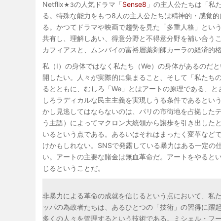
Netflix
の人気ドラマ「
Sense8
」の主人公たちは「私
★3
る。特殊な能力をもつ8人の主人公たちは精神的・感覚的
る。かつてドラマや映画で趨勢を見た「多重人格」とい
共有し、理解しあい、得意分野と不得意分野を補い合う
カフィアスと、ムンバイの富裕層薬剤師カーラの経済的
私（I）の身体ではなく私たち（We）の身体があるのだ
開したい。人々が実際的に集まること、そして「私たち
るとともに、むしろ「We」とはアートの原理である、と
しろラディカルな民主主義を実現しうる条件であるとい
かし見逃してはならないのは、パリの市街地を占拠した
う主語）によってマクロン大統領から譲歩を引き出した
いるという点である。あるいはそれはまったく変革など
けかもしれない。SNSで発露している暴力はある一定の
い。アートの主要な賭金は無血革命だ。アートをやると
じるということだ。
非暴力による革命の成就を信じるという点において、私
ッパの為政者たちは、あるひとつの「技術」の習得に躍
多くの人々を管理するという技術である。ミシェル・フ