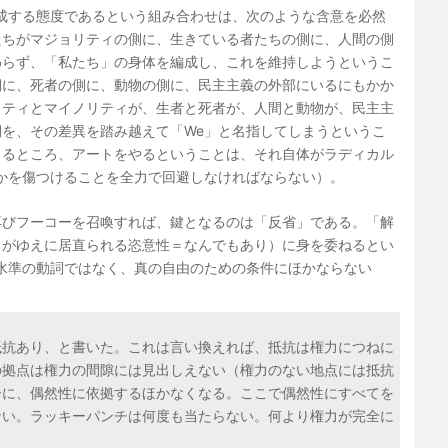
成する態度であるという組み合わせは、次のような含意を必然
たちがマジョリティの側に、生きている者たちの側に、人間の側
わらず、「私たち」の身体を編成し、これを維持しようというこ
側に、死者の側に、動物の側に、民主主義の外部にいるにもかか
リティとマイノリティが、生者と死者が、人間と動物が、民主主
を、その差異を踏み越えて「We」と名指してしまうというこ
まるところ、アートをやるということは、それ自体がラディカル
かを傷つけることを全力で回避しなければならない）。
再びフーコーを召喚すれば、鍵となるのは「反省」である。「解
（がゆえに居直られる恣意性＝なんでもあり）に身を委ねるとい
水準の動詞ではなく、真の自由のための条件にほかならない
抵抗あり、と書いた。これは言い換えれば、抵抗は権力につねに
の拠点は権力の間隙には見出しえない（権力のない地点には抵抗
ーに、偶然性に依拠するほかなくなる。ここで偶然性にすべてを
ない。ラッキーパンチは何度も当たらない。何より権力が完全に