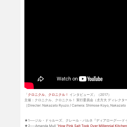
「
クロニクル、クロニクル！
インタビューズ」（2017）
主催：クロニクル、クロニクル！ 実行委員会（𡈽方大 ディレクタ
［Directer: Nakazato Ryuzo / Camera: Shimose Koyo, Nakazato 
★1──ジル・ドゥルーズ、クレール・パルネ『ディアローグ──ドゥル
★2──Amanda Mull “
How Pink Salt Took Over Millennial Kitche