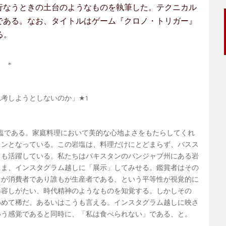
行なうときの土台のようなものを執筆した。テクニカル
である。なお、タイトルはゲーム『クロノ・トリガー』
る。
＊
思考しようとしないのか」
★1
塩である。家庭料理において美的な心地よさをもたらしてくれ
コンとなっている。この岩塩は、料理だけにとどまらず、バスス
ても活躍している。私たちはパキスタンのパンジャブ州にある岩
まま、インスタグラム越しに「展示」してみせる。鑑賞者はその
もが消費者であり誰もが生産者である、という平等性が視覚的に
形容しがたい、時代精神のようなものを知覚する。しかしその
わめて稀だ。あるいはこうも言える。インスタグラム越しに映さ
いう感覚であると同時に、「私は食べられない」である、と。