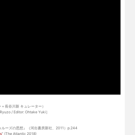
ー＋長谷川新 キュレーター）
Ryuzo / Editor: Ohtake Yuki］
ーズの思想』（河出書房新社、2011）p.244
ns
” (The Atlantic 2018)