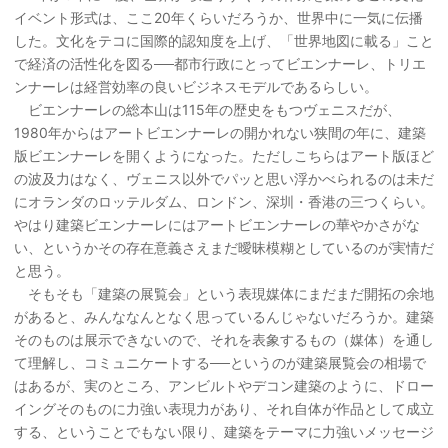
イベント形式は、ここ20年くらいだろうか、世界中に一気に伝播
した。文化をテコに国際的認知度を上げ、「世界地図に載る」こと
で経済の活性化を図る──都市行政にとってビエンナーレ、トリエ
ンナーレは経営効率の良いビジネスモデルであるらしい。
ビエンナーレの総本山は115年の歴史をもつヴェニスだが、
1980年からはアートビエンナーレの開かれない狭間の年に、建築
版ビエンナーレを開くようになった。ただしこちらはアート版ほど
の波及力はなく、ヴェニス以外でパッと思い浮かべられるのは未だ
にオランダのロッテルダム、ロンドン、深圳・香港の三つくらい。
やはり建築ビエンナーレにはアートビエンナーレの華やかさがな
い、というかその存在意義さえまだ曖昧模糊としているのが実情だ
と思う。
そもそも「建築の展覧会」という表現媒体にまだまだ開拓の余地
があると、みんななんとなく思っているんじゃないだろうか。建築
そのものは展示できないので、それを表象するもの（媒体）を通し
て理解し、コミュニケートする──というのが建築展覧会の相場で
はあるが、実のところ、アンビルトやデコン建築のように、ドロー
イングそのものに力強い表現力があり、それ自体が作品として成立
する、ということでもない限り、建築をテーマに力強いメッセージ