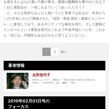
を発するにはもの凄い力量が要る。建築の醍醐味を爽やかに伝えて
くれた展覧会が、一体これまでいくつあっただろう？
と、そんな気持ちをふだん抱いていた筆者ではあるが、年末から
この1月末にかけて開催された「深圳・香港 都市／建築ビエンナー
レ」に参加してみて、あるポジティブな確信を得た。そして建築ビ
エンナーレという展覧会形式がこれまで中途半端だった分、これか
ら「化ける」可能性もあるのかもと思うようになった。
1
2
次へ
著者情報
太田佳代子
AMOキュレーター。展覧会＝「Waist Down: Skirts by Miuccia
Prada」「CONTENT」ほか。編集＝『Met...
2010年02月01日号の
フォーカス