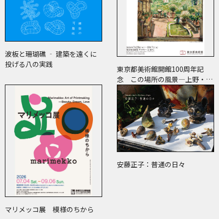
波板と珊瑚礁 ‐ 建築を遠くに
投げる八の実践
東京都美術館開館100周年記
念 この場所の風景―上野・大
牟田・ブエノスアイレス
安藤正子：普通の日々
マリメッコ展 模様のちから